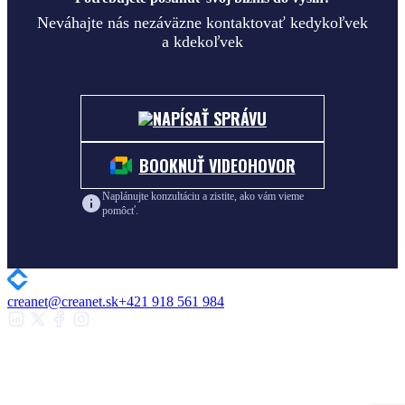
Neváhajte nás nezáväzne kontaktovať kedykoľvek
a kdekoľvek
NAPÍSAŤ SPRÁVU
BOOKNUŤ VIDEOHOVOR
Naplánujte konzultáciu a zistite, ako vám vieme
pomôcť.
creanet@creanet.sk
+421 918 561 984