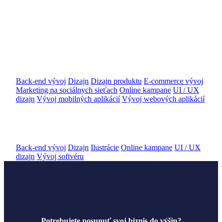
LUNYS E-SHOP
Back-end vývoj
Dizajn
Dizajn produktu
E-commerce vývoj
Marketing na sociálnych sieťach
Online kampane
UI / UX
dizajn
Vývoj mobilných aplikácií
Vývoj webových aplikácií
Dobrý Anjel
Back-end vývoj
Dizajn
Ilustrácie
Online kampane
UI / UX
dizajn
Vývoj softvéru
Potrebujete posunuť svoj biznis do výšin?