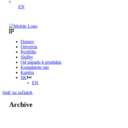
EN
Domov
Odvetvia
Portfólio
Služby
Od nápadu k produktu
Kontaktujte nás
Kariéra
SK
EN
Späť na začiatok
Archive