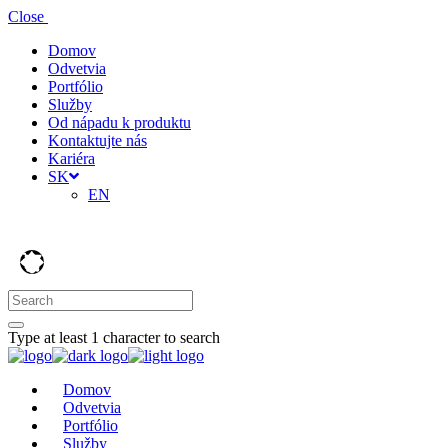
Close
Domov
Odvetvia
Portfólio
Služby
Od nápadu k produktu
Kontaktujte nás
Kariéra
SK
EN
Type at least 1 character to search
Domov
Odvetvia
Portfólio
Služby