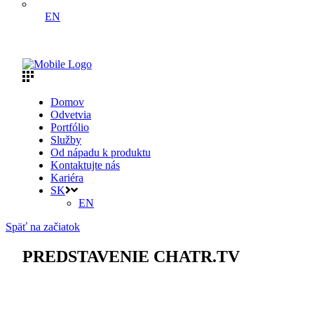
EN
Domov
Odvetvia
Portfólio
Služby
Od nápadu k produktu
Kontaktujte nás
Kariéra
SK
EN
Späť na začiatok
PREDSTAVENIE CHATR.TV