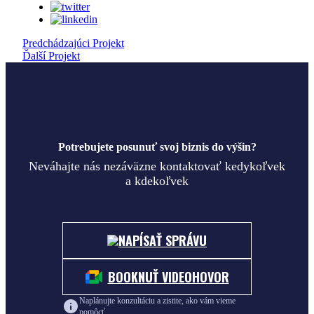
Predchádzajúci Projekt
Ďalší Projekt
Potrebujete posunuť svoj biznis do výšin?
Neváhajte nás nezáväzne kontaktovať kedykoľvek
a kdekoľvek
NAPÍSAŤ SPRÁVU
BOOKNUŤ VIDEOHOVOR
Naplánujte konzultáciu a zistite, ako vám vieme
pomôcť.