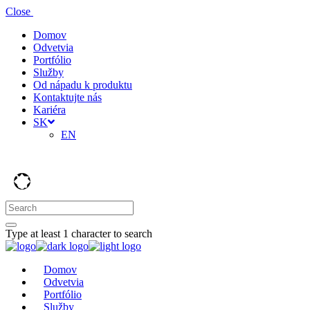
Close
Domov
Odvetvia
Portfólio
Služby
Od nápadu k produktu
Kontaktujte nás
Kariéra
SK
EN
Type at least 1 character to search
Domov
Odvetvia
Portfólio
Služby