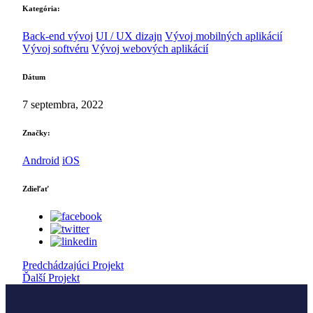
Kategória:
Back-end vývoj
UI / UX dizajn
Vývoj mobilných aplikácií
Vývoj softvéru
Vývoj webových aplikácií
Dátum
7 septembra, 2022
Značky:
Android
iOS
Zdieľať
Predchádzajúci Projekt
Ďalší Projekt