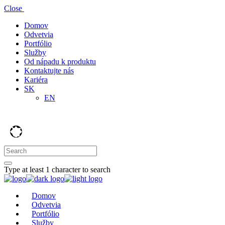
Close
Domov
Odvetvia
Portfólio
Služby
Od nápadu k produktu
Kontaktujte nás
Kariéra
SK
EN
Type at least 1 character to search
Domov
Odvetvia
Portfólio
Služby