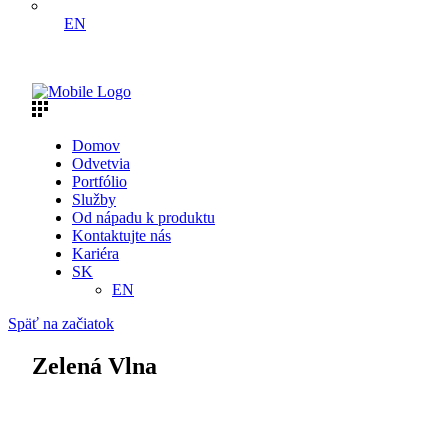
EN
Domov
Odvetvia
Portfólio
Služby
Od nápadu k produktu
Kontaktujte nás
Kariéra
SK
EN
Späť na začiatok
Zelená Vlna