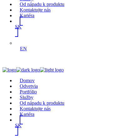
Od nápadu k produktu
Kontaktujte nás
Kariéra
SK
EN
Domov
Odvetvia
Portfólio
Služby
Od nápadu k produktu
Kontaktujte nás
Kariéra
SK