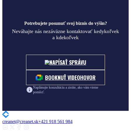
Potrebujete posunuť svoj biznis do výšin?
Neváhajte nás nezáväzne kontaktovať kedykoľvek
a kdekoľvek
NAPÍSAŤ SPRÁVU
BOOKNUŤ VIDEOHOVOR
Naplánujte konzultáciu a zistite, ako vám vieme
pomôcť.
creanet@creanet.sk
+421 918 561 984